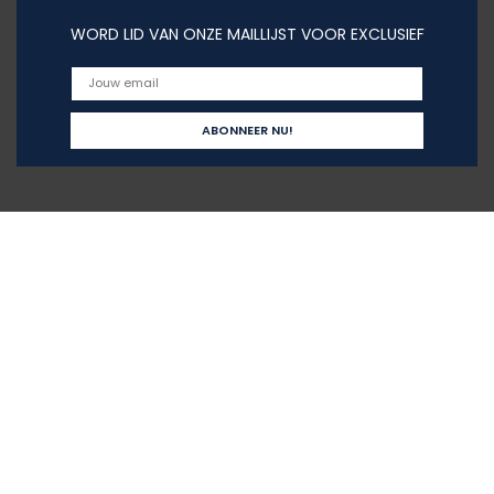
WORD LID VAN ONZE MAILLIJST VOOR EXCLUSIEF
Snelle links
Home
Alles winkelen
Blogs
Onze webshops
Adverteren
Verklaringen