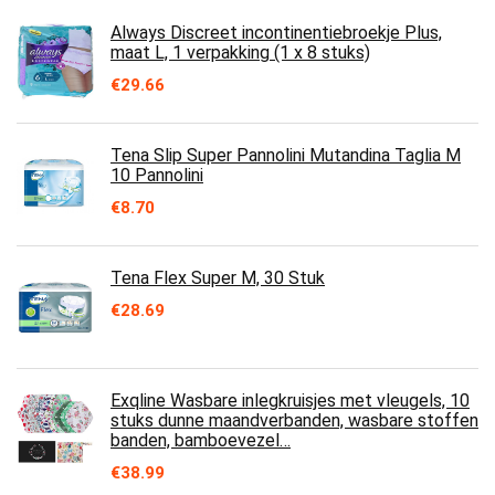
Always Discreet incontinentiebroekje Plus,
maat L, 1 verpakking (1 x 8 stuks)
€
29.66
Tena Slip Super Pannolini Mutandina Taglia M
10 Pannolini
€
8.70
Tena Flex Super M, 30 Stuk
€
28.69
Exqline Wasbare inlegkruisjes met vleugels, 10
stuks dunne maandverbanden, wasbare stoffen
banden, bamboevezel…
€
38.99