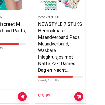
ND
MAANDVERBAND
iscreet M
NEWSTYLE 7 STUKS
rband Pants,
Herbruikbare
Maandverband Pads,
Maandverband,
83%
Wasbare
Inlegkruisjes met
Natte Zak, Dames
Dag en Nacht…
Already Sold: 78%
€
18.99