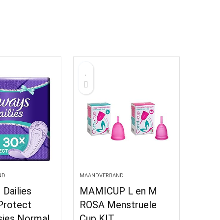
ND
MAANDVERBAND
 Dailies
MAMICUP L en M
Protect
ROSA Menstruele
isjes Normal
Cup KIT