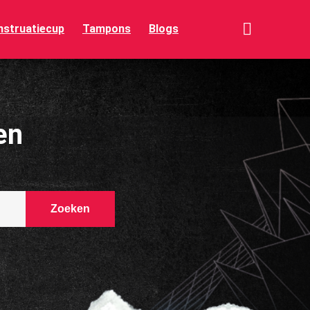
struatiecup
Tampons
Blogs
en
Zoeken