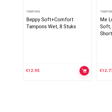
TAMPONS
+Comfort
Me Luna Menstruatiecup
, 8 Stuks
Soft, Ring, Cyaan, Maat
Shorty S
€
12.77