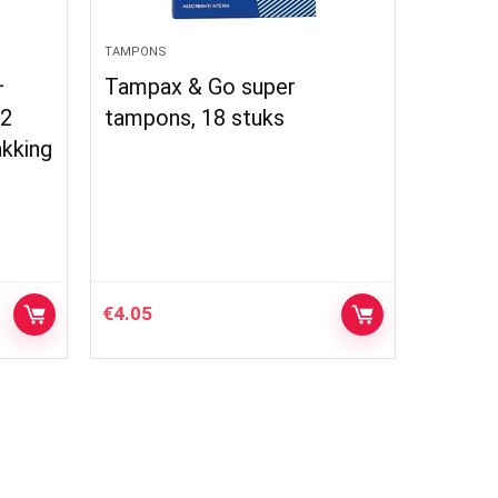
TAMPONS
 super
ELANEE Soft-tampons,
stuks
draadloze tampons, zacht
en flexibel materiaal, 4
stuks (742-V3)
€
6.21