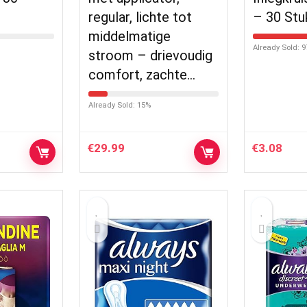
regular, lichte tot
– 30 Stu
middelmatige
Already Sold: 
stroom – drievoudig
comfort, zachte…
Already Sold: 15%
€
29.99
€
3.08