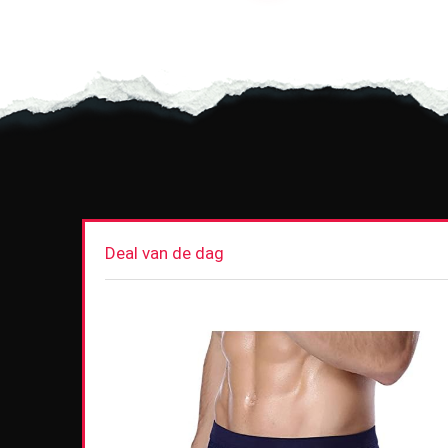
Deal van de dag
uard Easy
6-50