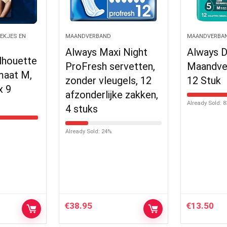
EKJES EN
MAANDVERBAND
MAANDVERBA
Always Maxi Night
Always D
lhouette
ProFresh servetten,
Maandve
maat M,
zonder vleugels, 12
12 Stuk
x 9
afzonderlijke zakken,
Already Sold: 
4 stuks
Already Sold: 24%
€
38.95
€
13.50