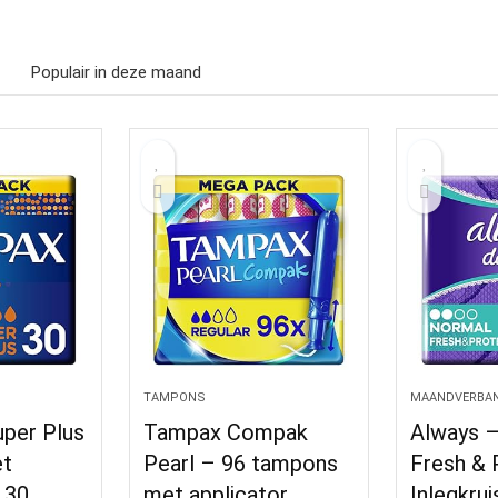
Populair in deze maand
TAMPONS
MAANDVERBA
per Plus
Tampax Compak
Always –
t
Pearl – 96 tampons
Fresh & 
 30
met applicator,
Inlegkru