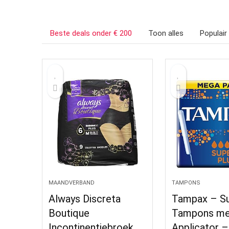
Beste deals onder € 200
Toon alles
Populair
MAANDVERBAND
TAMPONS
Always Discreta
Tampax – Su
Boutique
Tampons me
Incontinentiebroek
Applicator –