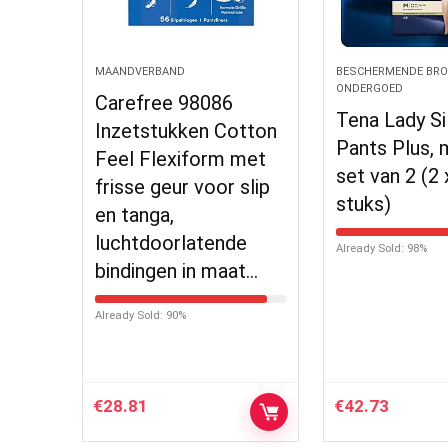
MAANDVERBAND
BESCHERMENDE BRO
ONDERGOED
Carefree 98086
Tena Lady Si
Inzetstukken Cotton
Pants Plus, 
Feel Flexiform met
set van 2 (2 
frisse geur voor slip
stuks)
en tanga,
luchtdoorlatende
Already Sold: 98%
bindingen in maat…
Already Sold: 90%
€
28.81
€
42.73