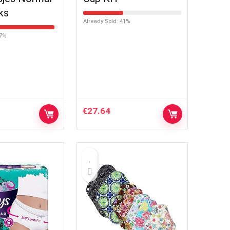
ks
Already Sold: 41%
97%
€
27.64