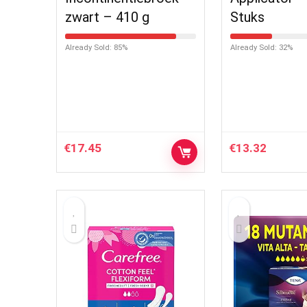
zwart – 410 g
Stuks
Already Sold: 85%
Already Sold: 32%
€
17.45
€
13.32