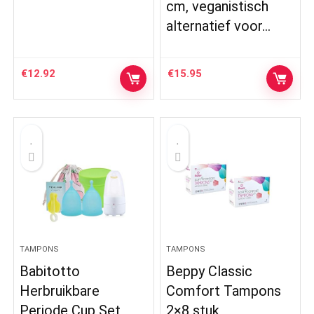
cm, veganistisch
alternatief voor…
€
12.92
€
15.95
TAMPONS
TAMPONS
Babitotto
Beppy Classic
Herbruikbare
Comfort Tampons
Periode Cup Set
2×8 stuk