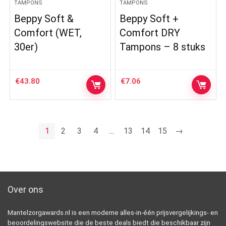
TAMPONS
TAMPONS
Beppy Soft &
Beppy Soft +
Comfort (WET,
Comfort DRY
30er)
Tampons – 8 stuks
€
43.80
€
7.06
1
2
3
4
…
13
14
15
→
Over ons
Mantelzorgawards.nl is een moderne alles-in-één prijsvergelijkings- en
beoordelingswebsite die de beste deals biedt die beschikbaar zijn