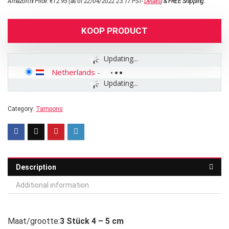
Amazon.nl Price:
€
12.95
(as of 22/04/2022 23:17 PST-
Details
)
&
FREE Shipping
.
KOOP PRODUCT
Updating...
Netherlands
-
Updating...
Category:
Tampons
Description
Additional information
Maat/grootte:
3 Stück 4 – 5 cm