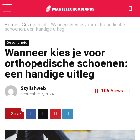
Home
»
Gezondheid
»
Wanneer kies je voor orthopedische
schoenen: een handige uitleg
Gezondheid
Wanneer kies je voor
orthopedische schoenen:
een handige uitleg
Stylishweb
106
Views
September 7, 2024
0
Save