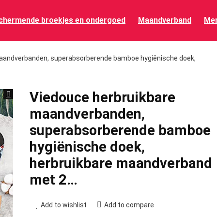
chermende broekjes en ondergoed
Maandverband
Men
maandverbanden, superabsorberende bamboe hygiënische doek,
Viedouce herbruikbare
maandverbanden,
superabsorberende bamboe
hygiënische doek,
herbruikbare maandverband
met 2…
Add to wishlist
Add to compare