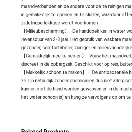
maandverbanden en de andere voor de te reinigen m
is gemakkelijk te openen en te sluiten, waardoor eff
zijdelingse lekkage wordt voorkomen.
【Milieubescherming】 -De handdoek kan in water wor
levensduur van 2-3 jaar. Het gebruik van wasbare maa
gezonder, comfortabeler, zuiniger en milieuvriendelij
【Gemakkelijk mee te nemen】 -Vouw het maandverband
discreet in de opbergzak. Geschikt voor op reis, buiten
【Makkelijk schoon te maken】 – De antibacteriële ba
ze zijn natuurlijk zonder chemicaliën dus niet allerg
kunnen met de hand worden gewassen en in de machi
het water schoon is) en hang ze vervolgens op om te
Related Products