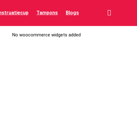
struatiecup
Tampons
Blogs
No woocommerce widgets added