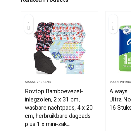
MAANDVERBAND
MAANDVERB
Rovtop Bamboevezel-
Always 
inlegzolen, 2 x 31 cm,
Ultra N
wasbare nachtpads, 4 x 20
16 Stuk
cm, herbruikbare dagpads
plus 1 x mini-zak…