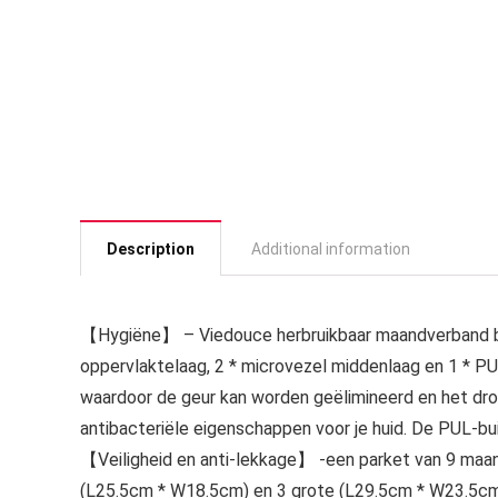
Description
Additional information
【Hygiëne】 – Viedouce herbruikbaar maandverband be
oppervlaktelaag, 2 * microvezel middenlaag en 1 * PU
waardoor de geur kan worden geëlimineerd en het dro
antibacteriële eigenschappen voor je huid. De PUL-b
【Veiligheid en anti-lekkage】 -een parket van 9 maa
(L25.5cm * W18.5cm) en 3 grote (L29.5cm * W23.5cm)