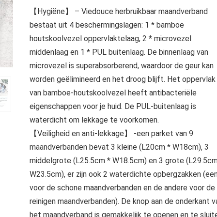
【Hygiëne】 – Viedouce herbruikbaar maandverband
bestaat uit 4 beschermingslagen: 1 * bamboe
houtskoolvezel oppervlaktelaag, 2 * microvezel
middenlaag en 1 * PUL buitenlaag. De binnenlaag van
microvezel is superabsorberend, waardoor de geur kan
worden geëlimineerd en het droog blijft. Het oppervlak
van bamboe-houtskoolvezel heeft antibacteriële
eigenschappen voor je huid. De PUL-buitenlaag is
waterdicht om lekkage te voorkomen.
【Veiligheid en anti-lekkage】 -een parket van 9
maandverbanden bevat 3 kleine (L20cm * W18cm), 3
middelgrote (L25.5cm * W18.5cm) en 3 grote (L29.5cm
W23.5cm), er zijn ook 2 waterdichte opbergzakken (ee
voor de schone maandverbanden en de andere voor de
reinigen maandverbanden). De knop aan de onderkant v
het maandverband is gemakkelijk te openen en te sluit