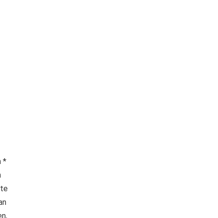
 *
n
 te
an
en,