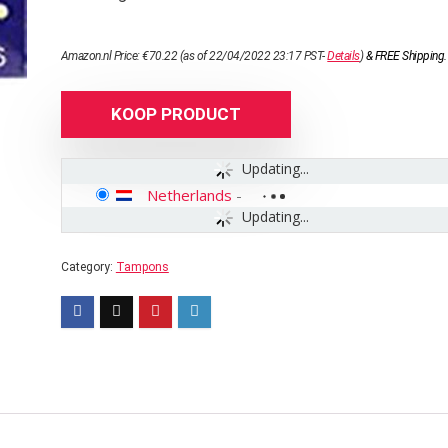
Amazon.nl Price:
€
70.22
(as of 22/04/2022 23:17 PST-
Details
)
&
FREE Shipping
.
KOOP PRODUCT
Updating...
Netherlands
-
Updating...
Category:
Tampons