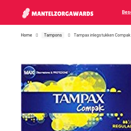
Bes
Home
Tampons
Tampax inlegstukken Compak Re