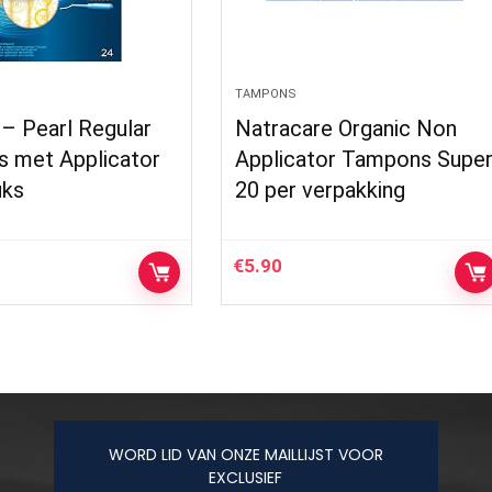
TAMPONS
– Pearl Regular
Natracare Organic Non
 met Applicator
Applicator Tampons Supe
uks
20 per verpakking
€
5.90
WORD LID VAN ONZE MAILLIJST VOOR
EXCLUSIEF