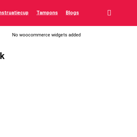
struatiecup
Tampons
Blogs
No woocommerce widgets added
k