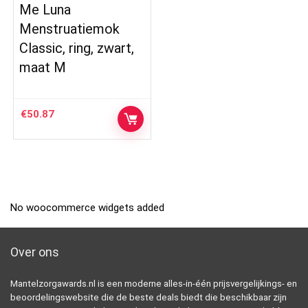
Me Luna
Menstruatiemok
Classic, ring, zwart,
maat M
€
50.87
No woocommerce widgets added
Over ons
Mantelzorgawards.nl is een moderne alles-in-één prijsvergelijkings- en
beoordelingswebsite die de beste deals biedt die beschikbaar zijn