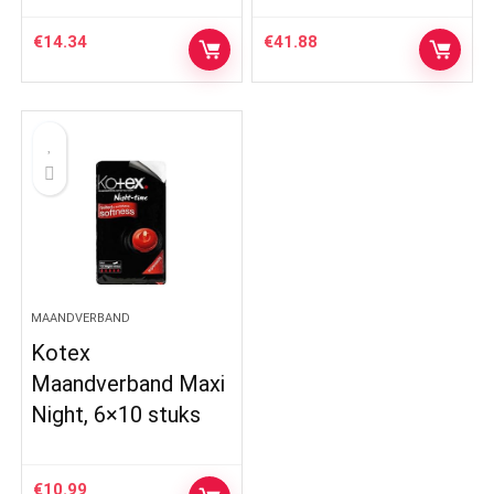
€
14.34
€
41.88
MAANDVERBAND
Kotex
Maandverband Maxi
Night, 6×10 stuks
€
10.99