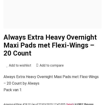
Always Extra Heavy Overnight
Maxi Pads met Flexi-Wings –
20 Count
Add to wishlist
Add to compare
Always Extra Heavy Overnight Maxi Pads met Flexi-Wings
– 20 Count by Always
Pack van 1
Amazon.nl Price:
€
28.31
(as of 27/03/2023 17:47 PST-
Details
)
&
FREE Shipping
.