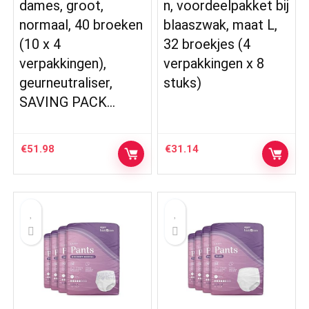
dames, groot,
n, voordeelpakket bij
normaal, 40 broeken
blaaszwak, maat L,
(10 x 4
32 broekjes (4
verpakkingen),
verpakkingen x 8
geurneutraliser,
stuks)
SAVING PACK…
€
51.98
€
31.14