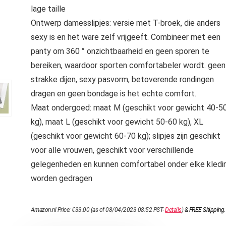
lage taille
Ontwerp damesslipjes: versie met T-broek, die anders
sexy is en het ware zelf vrijgeeft. Combineer met een
panty om 360 ° onzichtbaarheid en geen sporen te
bereiken, waardoor sporten comfortabeler wordt. geen
strakke dijen, sexy pasvorm, betoverende rondingen
dragen en geen bondage is het echte comfort.
Maat ondergoed: maat M (geschikt voor gewicht 40-5
kg), maat L (geschikt voor gewicht 50-60 kg), XL
(geschikt voor gewicht 60-70 kg); slipjes zijn geschikt
voor alle vrouwen, geschikt voor verschillende
gelegenheden en kunnen comfortabel onder elke kledi
worden gedragen
Amazon.nl Price:
€
33.00
(as of 08/04/2023 08:52 PST-
Details
)
&
FREE Shipping
.