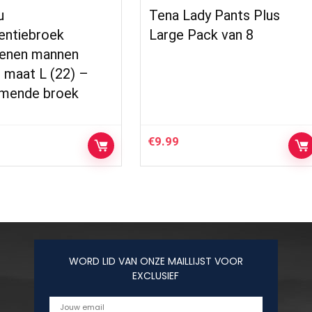
u
Tena Lady Pants Plus
entiebroek
Large Pack van 8
enen mannen
 maat L (22) –
mende broek
€
9.99
WORD LID VAN ONZE MAILLIJST VOOR
EXCLUSIEF