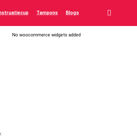
struatiecup
Tampons
Blogs
No woocommerce widgets added
: