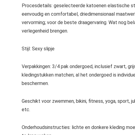
Procesdetails: geselecteerde katoenen elastische stof
eenvoudig en comfortabel, driedimensionaal maatwerk 
vervorming; voor de beste draagervaring. Wat nog bela
verlegenheid brengen.
Stijl: Sexy slipje
Verpakkingen: 3/4 pak ondergoed, inclusief zwart, grij
kledingstukken matchen; al het ondergoed is individu
beschermen.
Geschikt voor zwemmen, bikini, fitness, yoga, sport, j
etc.
Onderhoudsinstructies: lichte en donkere kleding m