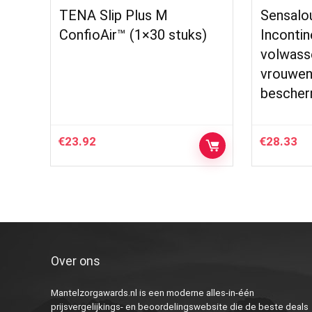
TENA Slip Plus M
Sensalo
ConfioAir™ (1×30 stuks)
Incontin
volwass
vrouwen
bescher
€
23.92
€
28.33
Over ons
Mantelzorgawards.nl is een moderne alles-in-één
prijsvergelijkings- en beoordelingswebsite die de beste deals