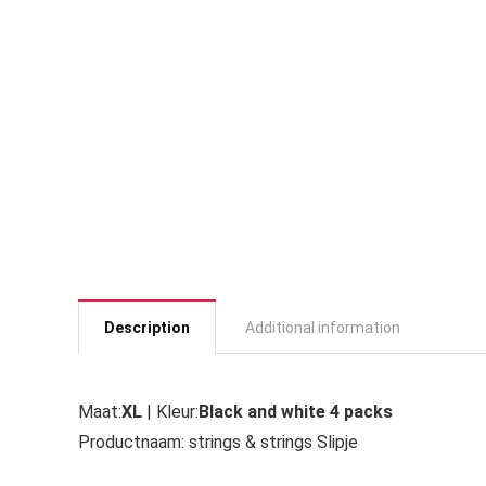
Description
Additional information
Maat:
XL
| Kleur:
Black and white 4 packs
Productnaam: strings & strings Slipje