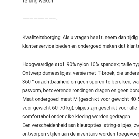
te lang weken
—————————-
Kwaliteitsborging: Als u vragen heeft, neem dan tijdig
klantenservice bieden en ondergoed maken dat klant
Hoogwaardige stof: 90% nylon 10% spandex; taille type
Ontwerp damesslipjes: versie met T-broek, die anders
360 ° onzichtbaarheid en geen sporen te bereiken, wa
pasvorm, betoverende rondingen dragen en geen bond
Maat ondergoed: maat M (geschikt voor gewicht 40-50
voor gewicht 60-70 kg); slipjes zijn geschikt voor al
comfortabel onder elke kleding worden gedragen
Een verscheidenheid aan kleuropties: string-slipjes; zw
ontworpen stijlen aan de inventaris worden toegevoe